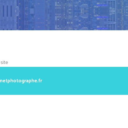
site
rnetphotographe.fr